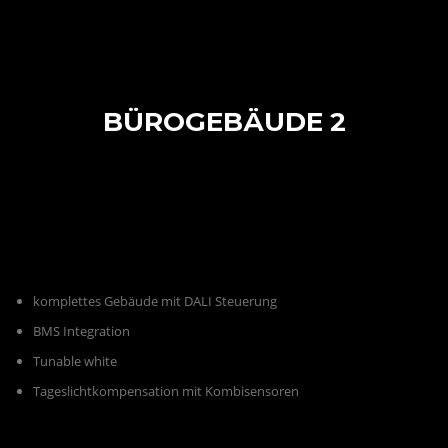
Menü
BÜROGEBÄUDE 2
komplettes Gebäude mit DALI Steuerung
BMS Integration
Tunable white
Tageslichtkompensation mit Kombisensoren