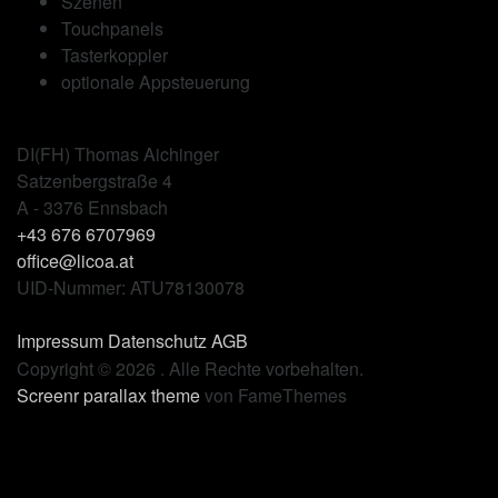
Szenen
Touchpanels
Tasterkoppler
optionale Appsteuerung
DI(FH) Thomas Aichinger
Satzenbergstraße 4
A - 3376 Ennsbach
+43 676 6707969
office@licoa.at
UID-Nummer: ATU78130078
Impressum
Datenschutz
AGB
Copyright © 2026 . Alle Rechte vorbehalten.
Screenr parallax theme
von FameThemes