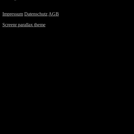
UID-Nummer: ATU78130078
Impressum
Datenschutz
AGB
Copyright © 2026 . Alle Rechte vorbehalten.
Screenr parallax theme
von FameThemes